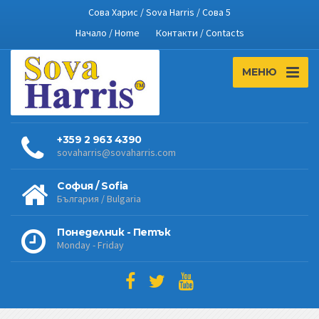
Сова Харис / Sova Harris / Сова 5
Начало / Home
Контакти / Contacts
МЕНЮ
+359 2 963 4390
sovaharris@sovaharris.com
София / Sofia
България / Bulgaria
Понеделник - Петък
Monday - Friday