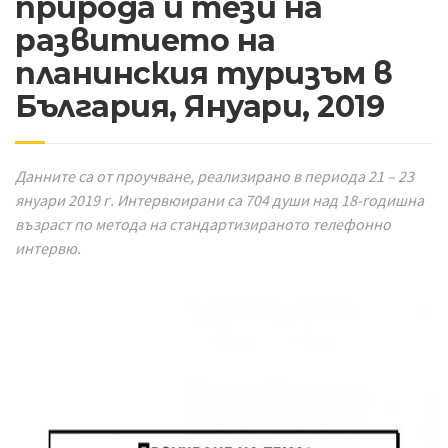
природа и тези на
развитието на
планинския туризъм в
България, Януари, 2019
Данните са от проучване, реализирано в периода 21
– 23
януари 2019 г. Интервюирани са 704 души над 18-годишна
възраст по метода на стандартизираното телефонно
интервю.