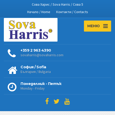
Сова Харис / Sova Harris / Сова 5
Начало / Home
Контакти / Contacts
МЕНЮ
+359 2 963 4390
sovaharris@sovaharris.com
София / Sofia
България / Bulgaria
Понеделник - Петък
Monday - Friday