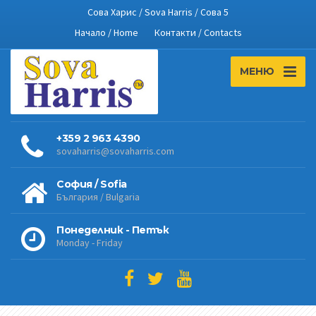
Сова Харис / Sova Harris / Сова 5
Начало / Home
Контакти / Contacts
МЕНЮ
+359 2 963 4390
sovaharris@sovaharris.com
София / Sofia
България / Bulgaria
Понеделник - Петък
Monday - Friday