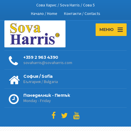
Сова Харис / Sova Harris / Сова 5
Начало / Home
Контакти / Contacts
МЕНЮ
+359 2 963 4390
sovaharris@sovaharris.com
София / Sofia
България / Bulgaria
Понеделник - Петък
Monday - Friday