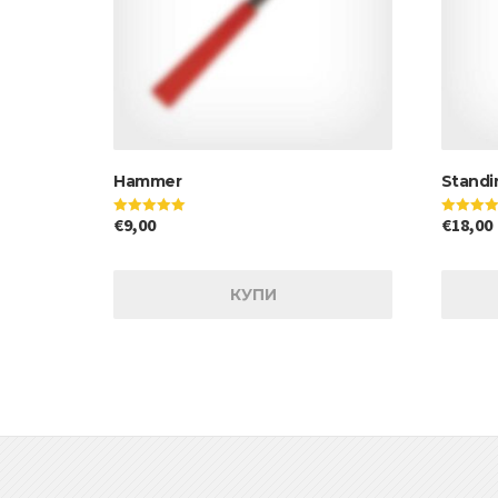
Hammer
Standin
€
9,00
€
18,00
Оценено на
Оценено н
5.00
5.00
от 5
от 5
КУПИ