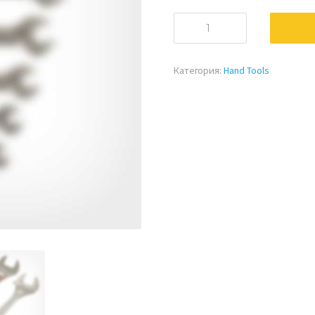
количество
за
Hand
Tools
Категория:
Hand Tools