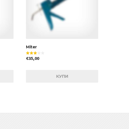
Miter
€
35,00
Оценено
на
3.00
от 5
КУПИ