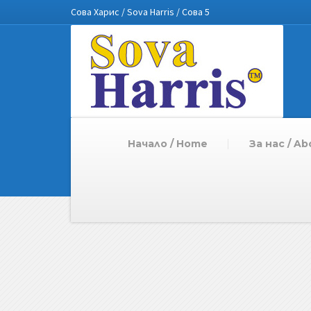
Сова Харис / Sova Harris / Сова 5
Начало / Home
За нас / Ab