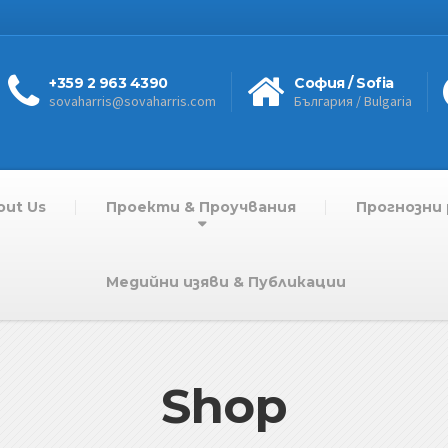
+359 2 963 4390
София / Sofia
sovaharris@sovaharris.com
България / Bulgaria
out Us
Проекти & Проучвания
Прогнозни 
Медийни изяви & Публикации
Shop