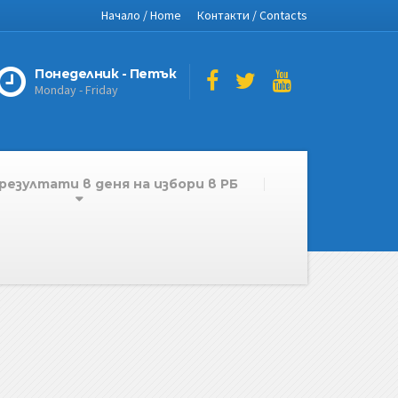
Начало / Home
Контакти / Contacts
Понеделник - Петък
Monday - Friday
резултати в деня на избори в РБ