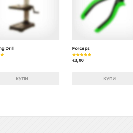
g Drill
Forceps
€
3,00
а
Оценено на
5.00
от 5
КУПИ
КУПИ