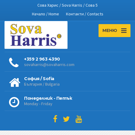
Сова Харис / Sova Harris / Сова 5
Начало / Home
Контакти / Contacts
МЕНЮ
+359 2 963 4390
sovaharris@sovaharris.com
София / Sofia
България / Bulgaria
Понеделник - Петък
Monday - Friday