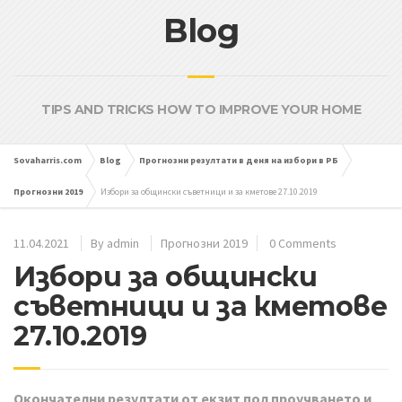
Blog
TIPS AND TRICKS HOW TO IMPROVE YOUR HOME
Sovaharris.com
Blog
Прогнозни резултати в деня на избори в РБ
Прогнозни 2019
Избори за общински съветници и за кметове 27.10.2019
11.04.2021
By
admin
Прогнозни 2019
0 Comments
Избори за общински
съветници и за кметове
27.10.2019
Окончателни резултати от екзит пол проучването и