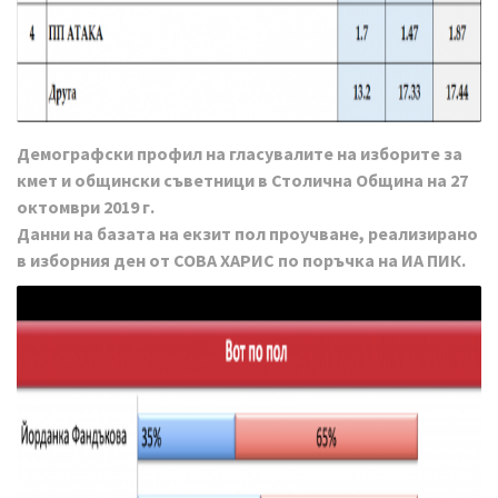
Демографски профил на гласувалите на изборите за
кмет и общински съветници в Столична Община на 27
октомври 2019 г.
Данни на базата на екзит пол проучване, реализирано
в изборния ден от СОВА ХАРИС по поръчка на
ИА ПИК.