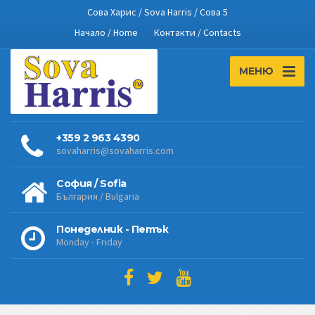
Сова Харис / Sova Harris / Сова 5
Начало / Home
Контакти / Contacts
МЕНЮ
+359 2 963 4390
sovaharris@sovaharris.com
София / Sofia
България / Bulgaria
Понеделник - Петък
Monday - Friday