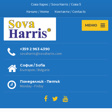
Сова Харис / Sova Harris / Сова 5
Начало / Home
Контакти / Contacts
МЕНЮ
+359 2 963 4390
sovaharris@sovaharris.com
София / Sofia
България / Bulgaria
Понеделник - Петък
Monday - Friday