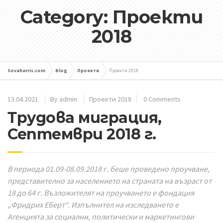
Category: Проекти
2018
Sovaharris.com
Blog
Проекти
Проекти 2018
13.04.2021
By
admin
Проекти 2018
0 Comments
Трудова миграция,
Септември 2018 г.
В периода 01.09-08.09.2018 г. беше проведено проучване,
представително за населението на страната на възраст от
18 до 64 г. Възложителят на проучването е фондация
„Фридрих Еберт“. Изпълнител на изследването е
Агенцията за социални, политически и маркетингови