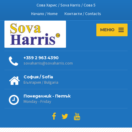
Сова Харис / Sova Harris / Сова 5
Начало / Home
Контакти / Contacts
МЕНЮ
+359 2 963 4390
sovaharris@sovaharris.com
София / Sofia
България / Bulgaria
Понеделник - Петък
Monday - Friday